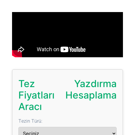
Tez Yazdırma
Fiyatları Hesaplama
Aracı
Tezin Türü: