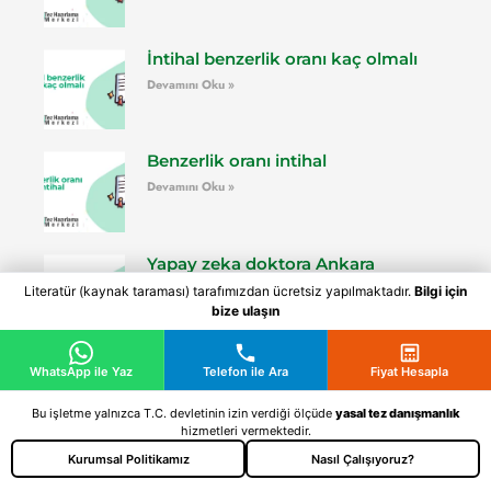
İntihal benzerlik oranı kaç olmalı
Devamını Oku »
Benzerlik oranı intihal
Devamını Oku »
Yapay zeka doktora Ankara
Devamını Oku »
Literatür (kaynak taraması) tarafımızdan ücretsiz yapılmaktadır.
Bilgi için
bize ulaşın
Yapay zeka özet çıkarma
WhatsApp ile Yaz
Telefon ile Ara
Fiyat Hesapla
Devamını Oku »
Bu işletme yalnızca T.C. devletinin izin verdiği ölçüde
yasal tez danışmanlık
hizmetleri vermektedir.
Kurumsal Politikamız
Nasıl Çalışıyoruz?
[tez_fiyat_hesapla]