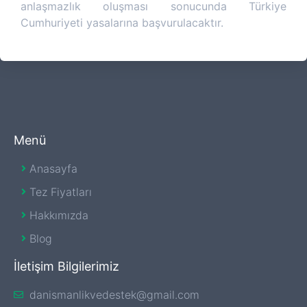
anlaşmazlık oluşması sonucunda Türkiye
Cumhuriyeti yasalarına başvurulacaktır.
Menü
Anasayfa
Tez Fiyatları
Hakkımızda
Blog
İletişim Bilgilerimiz
danismanlikvedestek@gmail.com