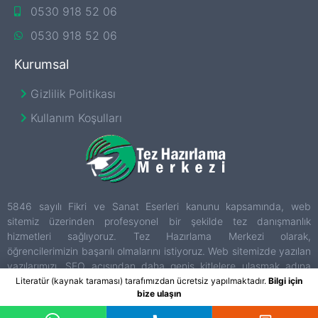
0530 918 52 06
0530 918 52 06
Kurumsal
Gizlilik Politikası
Kullanım Koşulları
5846 sayılı Fikri ve Sanat Eserleri kanunu kapsamında, web
sitemiz üzerinden profesyonel bir şekilde tez danışmanlık
hizmetleri sağlıyoruz. Tez Hazırlama Merkezi olarak,
öğrencilerimizin başarılı olmalarını istiyoruz. Web sitemizde yazılan
yazılarımızı, SEO açısından daha geniş kitlelere ulaşmak adına
sitemize ekliyoruz. Sitemizdeki iletişim bilgilerini kullanarak, bizimle
Literatür (kaynak taraması) tarafımızdan ücretsiz yapılmaktadır.
Bilgi için
bize ulaşın
iletişime geçebilir ve daha detaylı bilgi talep edebilirsiniz.