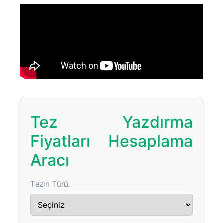
Tez Yazdırma
Fiyatları Hesaplama
Aracı
Tezin Türü: