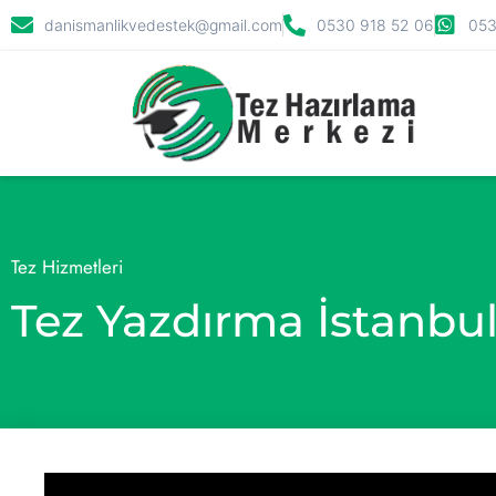
danismanlikvedestek@gmail.com
0530 918 52 06
053
Tez Hizmetleri
Tez Yazdırma İstanbu