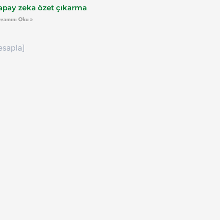
apay zeka özet çıkarma
vamını Oku »
esapla]