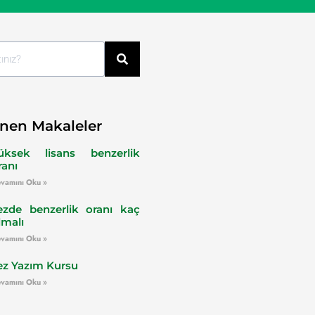
nen Makaleler
üksek lisans benzerlik
ranı
vamını Oku »
ezde benzerlik oranı kaç
lmalı
vamını Oku »
ez Yazım Kursu
vamını Oku »