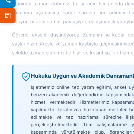
Alanında uzman ekibimiz, bu sürecin her anında des
savunma aşamasına kadar sürecin her adımını başar
veriyor, bilgi birikimini paylaşıyor, danışmanlık yapıyo
Öğrenci eksenli düşünüyoruz. Zamanın ne kadar değe
yaşlarınızın stresle ve zaman kaybıyla geçmesini istem
şekilde uzman ekibimiz ile hızlı ve kesintisiz bir hizm
Hukuka Uygun ve Akademik Danışmanlık
İşletmemiz online tez yazım eğitimi, anket u
benzeri akademik değerlendirme kapsamındaki
hizmeti vermektedir. Hizmetlerimiz kapsamın
yapılmakta, tarafınızca hazırlanan metinler hu
edilmekte ve tez hazırlama sürecine ilişk
gerçekleştirilmektedir. Tüm çalışmalarımız 
kapsamında yürütülmekte olup, öğrenciler