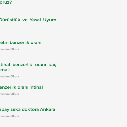
yoruz?
ürüstlük ve Yasal Uyum
etin benzerlik oranı
vamını Oku »
ntihal benzerlik oranı kaç
lmalı
vamını Oku »
enzerlik oranı intihal
vamını Oku »
apay zeka doktora Ankara
vamını Oku »