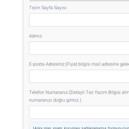
Tezin Sayfa Sayısı:
Adınız:
E-posta Adresiniz:(Fiyat bilgisi mail adresine gelec
Telefon Numaranız:(Detaylı Tez Yazım Bilgisi alma
numaranızı doğru giriniz.)
(Arka plan spam koruması sağlanamazsa formunuzun g