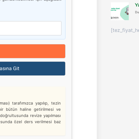
Y
De
[tez_fiyat_h
asına Git
ası) tarafımızca yapılıp, tezin
ir bütün haline getirilmesi ve
i doğrultusunda revize yapılması
susunda özel ders verilmesi baz