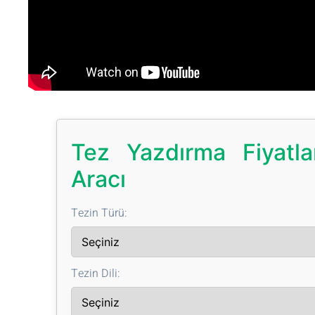
Tez Yazdırma Fiyatl
Aracı
Tezin Türü:
Tezin Dili: