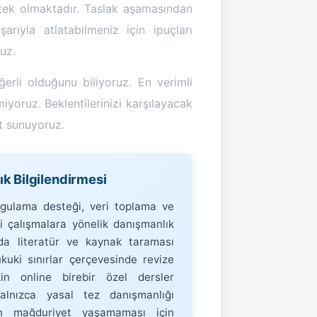
tek olmaktadır. Taslak aşamasından
ıyla atlatabilmeniz için ipuçları
ruz.
rli olduğunu biliyoruz. En verimli
iyoruz. Beklentilerinizi karşılayacak
et sunuyoruz.
 Bilgilendirmesi
ygulama desteği, veri toplama ve
 çalışmalara yönelik danışmanlık
da literatür ve kaynak taraması
kuki sınırlar çerçevesinde revize
in online birebir özel dersler
yalnızca yasal tez danışmanlığı
in mağduriyet yaşamaması için