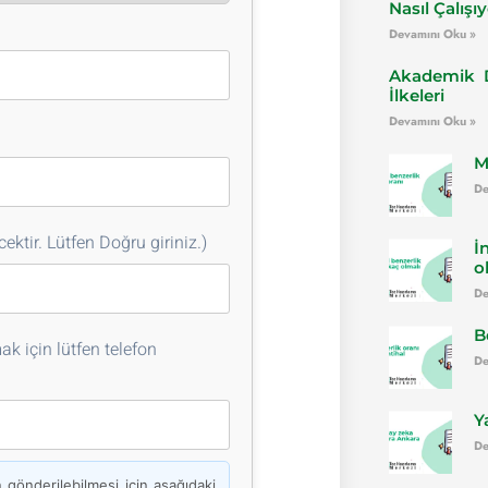
Nasıl Çalışı
Devamını Oku »
Akademik D
İlkeleri
Devamını Oku »
M
De
ektir. Lütfen Doğru giriniz.)
İ
o
De
B
k için lütfen telefon
De
Y
De
önderilebilmesi için aşağıdaki