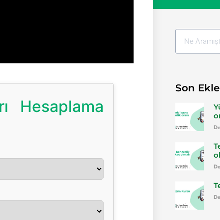
Son Ekle
arı Hesaplama
Y
o
De
T
o
De
T
De