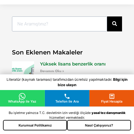
Son Eklenen Makaleler
Yüksek lisans benzerlik oranı
Devamını Oku »
Literatür (kaynak taraması) tarafımızdan ücretsiz yapılmaktadır.
Bilgi için
bize ulaşın
Tezde benzerlik oranı kaç olmalı
Devamını Oku »
WhatsApp ile Yaz
Telefon ile Ara
Fiyat Hesapla
Bu işletme yalnızca T.C. devletinin izin verdiği ölçüde
yasal tez danışmanlık
hizmetleri vermektedir.
Tez Yazım Kursu
Kurumsal Politikamız
Nasıl Çalışıyoruz?
Devamını Oku »