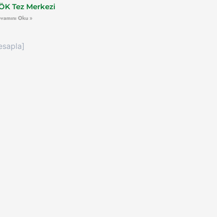
ÖK Tez Merkezi
vamını Oku »
esapla]