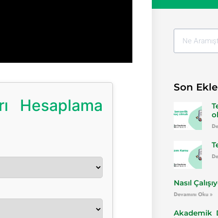
Son Ekle
arı Hesaplama
T
o
De
T
De
Nasıl Çalışı
Devamını Oku »
Akademik D