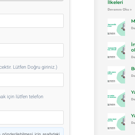
İlkeleri
Devamını Oku »
M
De
İ
o
De
ektir. Lütfen Doğru giriniz.)
B
De
Y
k için lütfen telefon
De
Y
De
önderilebilmesi için aşağıdaki