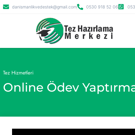
danismanlikvedestek@gmail.com
0530 918 52 06
053
Tez Hizmetleri
Online Ödev Yaptırm