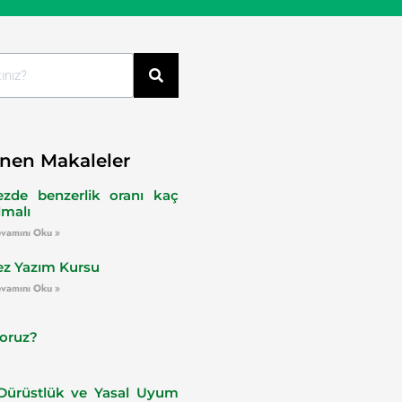
nen Makaleler
ezde benzerlik oranı kaç
lmalı
vamını Oku »
ez Yazım Kursu
vamını Oku »
yoruz?
ürüstlük ve Yasal Uyum