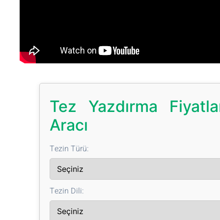
Tez Yazdırma Fiyatl
Aracı
Tezin Türü:
Tezin Dili: