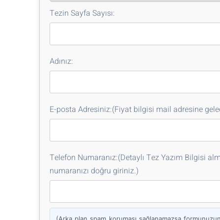
Tezin Sayfa Sayısı:
Adınız:
E-posta Adresiniz:(Fiyat bilgisi mail adresine gelec
Telefon Numaranız:(Detaylı Tez Yazım Bilgisi alma
numaranızı doğru giriniz.)
(Arka plan spam koruması sağlanamazsa formunuzun g