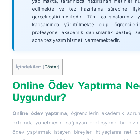
yapılmakta, tarafınızca hazırlanan metinler hu
edilmekte ve tez hazırlama sürecine ilişk
gerçekleştirilmektedir. Tüm çalışmalarımız 
kapsamında yürütülmekte olup, öğrenciler
profesyonel akademik danışmanlık desteği sa
sona tez yazım hizmeti vermemektedir.
İçindekiler:
[
Göster
]
Online Ödev Yaptırma Ned
Uygundur?
Online ödev yaptırma
, öğrencilerin akademik soruml
ortamda yönetmesini sağlayan profesyonel bir hizme
ödev yaptırmak isteyen bireyler ihtiyaçlarını net 