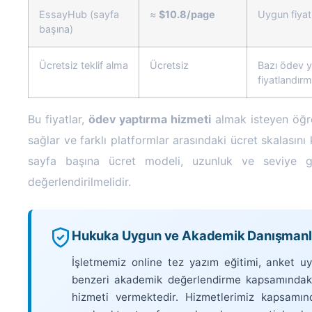
EssayHub (sayfa
≈
$10.8/page
Uygun fiyat
başına)
Ücretsiz teklif alma
Ücretsiz
Bazı ödev ya
fiyatlandırm
Bu fiyatlar,
ödev yaptırma hizmeti
almak isteyen öğre
sağlar ve farklı platformlar arasındaki ücret skalasını k
sayfa başına ücret modeli, uzunluk ve seviye gibi
değerlendirilmelidir.
Hukuka Uygun ve Akademik Danışmanlık
İşletmemiz online tez yazım eğitimi, anket u
benzeri akademik değerlendirme kapsamındaki
hizmeti vermektedir. Hizmetlerimiz kapsamın