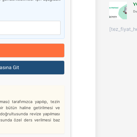
Y
De
[tez_fiyat_h
asına Git
ası) tarafımızca yapılıp, tezin
ir bütün haline getirilmesi ve
i doğrultusunda revize yapılması
susunda özel ders verilmesi baz