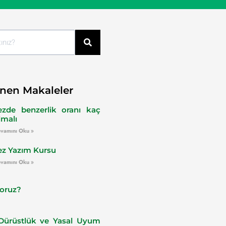
nen Makaleler
ezde benzerlik oranı kaç
lmalı
vamını Oku »
ez Yazım Kursu
vamını Oku »
yoruz?
ürüstlük ve Yasal Uyum