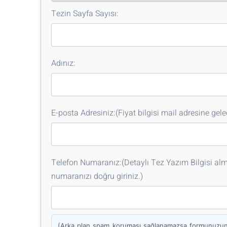
Tezin Sayfa Sayısı:
Adınız:
E-posta Adresiniz:(Fiyat bilgisi mail adresine gelec
Telefon Numaranız:(Detaylı Tez Yazım Bilgisi alma
numaranızı doğru giriniz.)
(Arka plan spam koruması sağlanamazsa formunuzun g