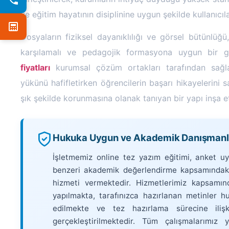
ve eğitim hayatının disiplinine uygun şekilde kullanıcı
Dosyaların fiziksel dayanıklılığı ve görsel bütünlüğü,
karşılamalı ve pedagojik formasyona uygun bir gö
fiyatları
kurumsal çözüm ortakları tarafından sağlan
yükünü hafifletirken öğrencilerin başarı hikayelerini
şık şekilde korunmasına olanak tanıyan bir yapı inşa e
Hukuka Uygun ve Akademik Danışmanlık
İşletmemiz online tez yazım eğitimi, anket u
benzeri akademik değerlendirme kapsamındaki
hizmeti vermektedir. Hizmetlerimiz kapsamın
yapılmakta, tarafınızca hazırlanan metinler hu
edilmekte ve tez hazırlama sürecine ilişk
gerçekleştirilmektedir. Tüm çalışmalarımız 