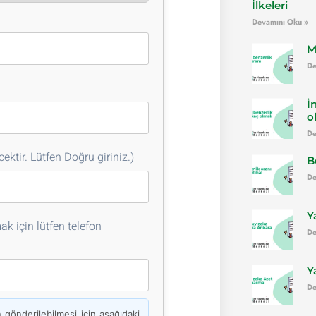
İlkeleri
Devamını Oku »
M
De
İ
o
De
ektir. Lütfen Doğru giriniz.)
B
De
Y
k için lütfen telefon
De
Y
De
önderilebilmesi için aşağıdaki