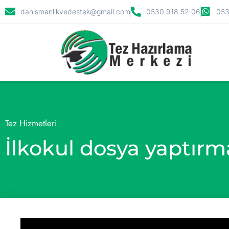
danismanlikvedestek@gmail.com
0530 918 52 06
053
Tez Hizmetleri
İlkokul dosya yaptırm