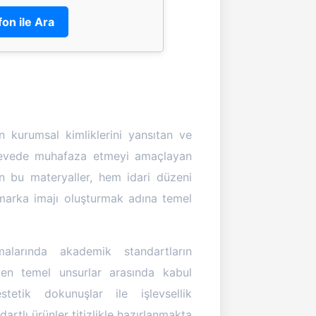
fon ile Ara
n kurumsal kimliklerini yansıtan ve
erçevede muhafaza etmeyi amaçlayan
çin bu materyaller, hem idari düzeni
marka imajı oluşturmak adına temel
alarında akademik standartların
n en temel unsurlar arasında kabul
tetik dokunuşlar ile işlevsellik
artlı ürünler titizlikle hazırlanmakta