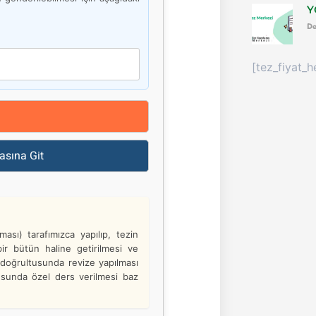
Y
De
[tez_fiyat_h
asına Git
ası) tarafımızca yapılıp, tezin
ir bütün haline getirilmesi ve
i doğrultusunda revize yapılması
susunda özel ders verilmesi baz