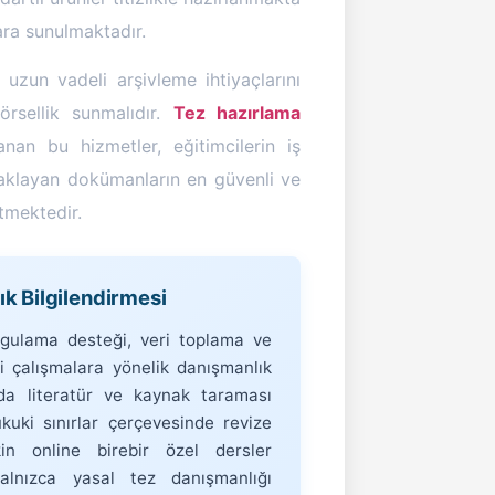
lara sunulmaktadır.
 uzun vadeli arşivleme ihtiyaçlarını
rsellik sunmalıdır.
Tez hazırlama
an bu hizmetler, eğitimcilerin iş
 saklayan dokümanların en güvenli ve
tmektedir.
 Bilgilendirmesi
ygulama desteği, veri toplama ve
 çalışmalara yönelik danışmanlık
da literatür ve kaynak taraması
kuki sınırlar çerçevesinde revize
in online birebir özel dersler
yalnızca yasal tez danışmanlığı