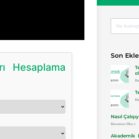
Son Ekle
arı Hesaplama
T
o
De
T
De
Nasıl Çalışı
Devamını Oku »
Akademik D