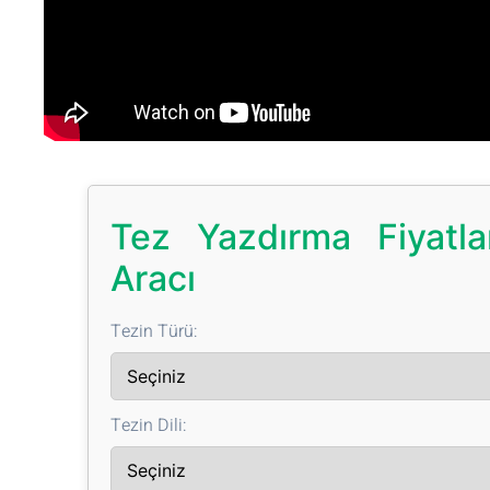
Tez Yazdırma Fiyatl
Aracı
Tezin Türü:
Tezin Dili: