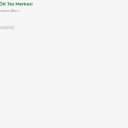
ÖK Tez Merkezi
vamını Oku »
esapla]