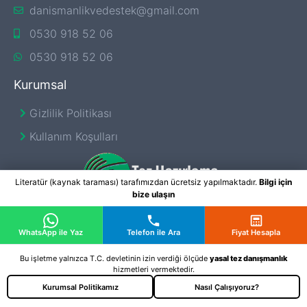
danismanlikvedestek@gmail.com
0530 918 52 06
0530 918 52 06
Kurumsal
Gizlilik Politikası
Kullanım Koşulları
Literatür (kaynak taraması) tarafımızdan ücretsiz yapılmaktadır.
Bilgi için
bize ulaşın
5846 sayılı Fikri ve Sanat Eserleri kanunu kapsamında, web
WhatsApp ile Yaz
Telefon ile Ara
Fiyat Hesapla
sitemiz üzerinden profesyonel bir şekilde tez danışmanlık
hizmetleri sağlıyoruz. Tez Hazırlama Merkezi olarak,
Bu işletme yalnızca T.C. devletinin izin verdiği ölçüde
yasal tez danışmanlık
öğrencilerimizin başarılı olmalarını istiyoruz. Web sitemizde yazılan
hizmetleri vermektedir.
yazılarımızı, SEO açısından daha geniş kitlelere ulaşmak adına
Kurumsal Politikamız
Nasıl Çalışıyoruz?
sitemize ekliyoruz. Sitemizdeki iletişim bilgilerini kullanarak, bizimle