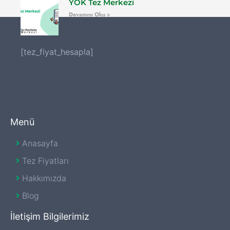
YÖK Tez Merkezi
Devamını Oku »
[tez_fiyat_hesapla]
Menü
Anasayfa
Tez Fiyatları
Hakkımızda
Blog
İletişim Bilgilerimiz